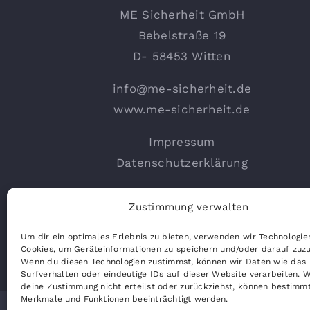
ME Sicherheit GmbH
Bebelstraße 19
D- 58453 Witten
info@me-sicherheit.de
www.me-sicherheit.de
Impressum
Datenschutzerklärung
Zustimmung verwalten
Um dir ein optimales Erlebnis zu bieten, verwenden wir Technologie
Cookies, um Geräteinformationen zu speichern und/oder darauf zuzu
Wenn du diesen Technologien zustimmst, können wir Daten wie das
Surfverhalten oder eindeutige IDs auf dieser Website verarbeiten. 
deine Zustimmung nicht erteilst oder zurückziehst, können bestimm
Merkmale und Funktionen beeinträchtigt werden.