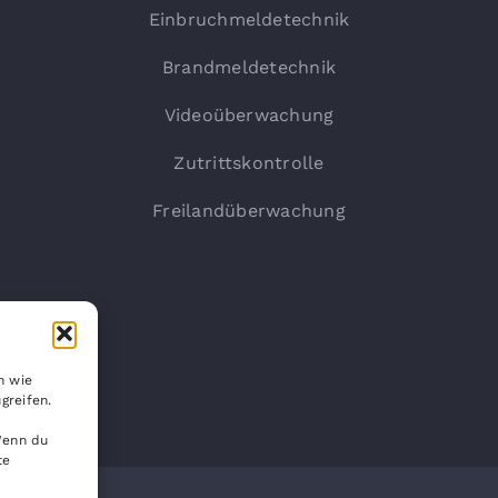
Einbruchmeldetechnik
Brandmeldetechnik
Videoüberwachung
Zutrittskontrolle
Freilandüberwachung
n wie
greifen.
Wenn du
te