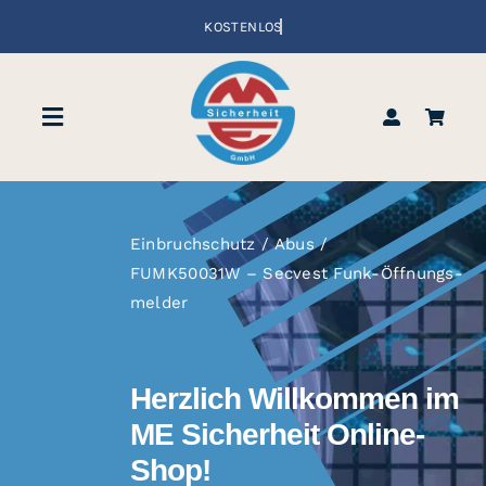
Zum
Inhalt
springen
Toggle
Navigation
Shop
Einbruchschutz
Abus
Über uns
FUMK50031W – Secvest Funk-Öffnungs­
melder
Support
Herzlich Willkommen im
ME Sicherheit Online-
Shop!