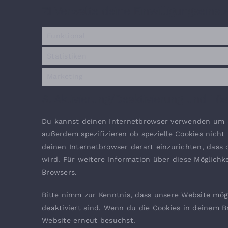
7.1 Verwalte deine Einwilligungseinst
Funktional
Statistiken
Marketing
8. Aktivierung/Deaktivierung und Lö
Du kannst deinen Internetbrowser verwenden um a
außerdem spezifizieren ob spezielle Cookies nicht 
deinen Internetbrowser derart einzurichten, dass d
wird. Für weitere Information über diese Möglichk
Browsers.
Bitte nimm zur Kenntnis, dass unsere Website mögl
deaktiviert sind. Wenn du die Cookies in deinem B
Website erneut besuchst.