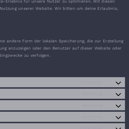
e-Erlebnis für unsere Nutzer zu optimieren. Mit diesen
e Nutzung unserer Website. Wir bitten um deine Erlaubnis,
ine andere Form der lokalen Speicherung, die zur Erstellung
ng anzuzeigen oder den Benutzer auf dieser Website oder
ingzwecke zu verfolgen.
Funktional
Consent
to
Marketing
Consent
service
to
Marketing
wordpress
Consent
service
to
Marketing
google-
Consent
service
fonts
to
Funktional