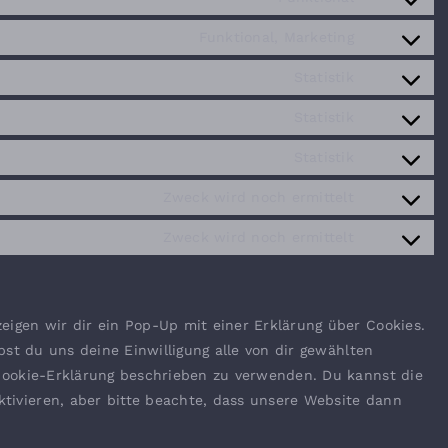
google-
Consent
service
maps
to
Funktional, Marketing
youtube
Consent
service
to
Statistik
complianz
Consent
service
to
Statistik
google-
Consent
service
recaptcha
to
Statistik
sourcebust
Consent
service
js
to
Zweck wird noch ermittelt
google-
Consent
service
analytics
to
Zweck wird noch ermittelt
automattic
Consent
service
to
adobe-
service
fonts
sonstiges
igen wir dir ein Pop-Up mit einer Erklärung über Cookies.
ibst du uns deine Einwilligung alle von dir gewählten
 Cookie-Erklärung beschrieben zu verwenden. Du kannst die
ivieren, aber bitte beachte, dass unsere Website dann