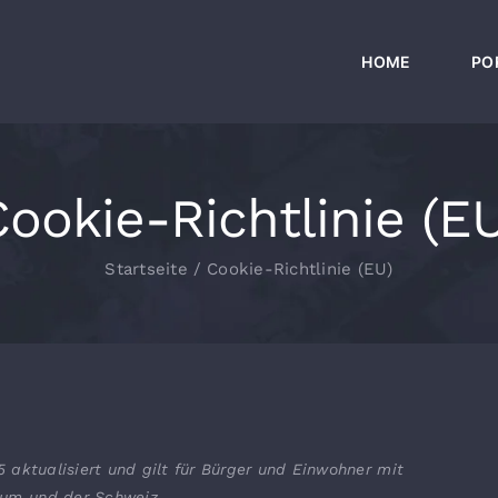
HOME
PO
ookie-Richtlinie (E
Startseite
Cookie-Richtlinie (EU)
 aktualisiert und gilt für Bürger und Einwohner mit
aum und der Schweiz.